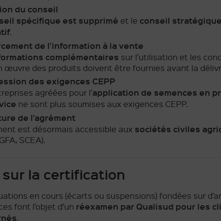
ion du conseil
seil spécifique est supprimé
conseil stratégiqu
et le
tif
.
cement de l’information à la vente
formations complémentaires
sur l’utilisation et les con
 œuvre des produits doivent être fournies avant la déliv
ession des exigences CEPP
application de semences en pr
reprises agréées pour l’
vice
ne sont plus soumises aux exigences CEPP.
ure de l’agrément
sociétés civiles agri
ment est désormais accessible aux
GFA, SCEA).
sur la certification
tuations en cours (écarts ou suspensions) fondées sur d’
réexamen par Qualisud pour les cl
es font l’objet d’un
rnés
.