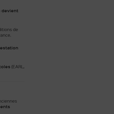
e devient
ditions de
rance.
estation
coles
(EARL,
anciennes
ients