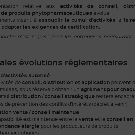
activités de conseil, dist
entation relative aux
n de produits phytopharmaceutiques
évolue.
assouplir le cumul d’activités
fair
ments visent à
, à
adapter les exigences de certification
à
.
rche n’est requise pour les entreprises poursuivant 
.
pales évolutions réglementaires
d’activités autorisé
conseil, distribution et application
tivités de
peuvent d
agrément pour chaqu
umulées, sous réserve d’obtenir un
distribution / conseil stratégique
cumul
restera encadré
 de prévention des conflits d’intérêts (décret à venir).
tion vente / conseil maintenue
vente
conseil en
patibilité est maintenue entre la
et le
endance élargie
pour les producteurs de produits
harmaceutiques.