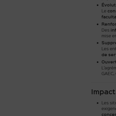
Évolut
con
Le
faculta
Renfor
in
Des
mise en
Suppr
Les ent
de ser
Ouvert
L’agré
GAEC, 
Impact 
Les si
exigenc
conce