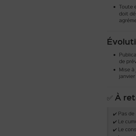
Toute 
doit d
agréme
Évolut
Public
de prév
Mise à
janvier
✅ À ret
✔️ Pas de
✔️ Le cumu
✔️ Le cons