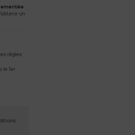
glementée
’obtenir un
les règles
 le 1er
nditions