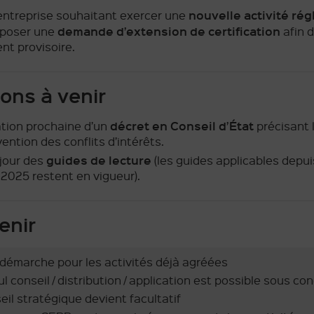
nouvelle activité ré
entreprise souhaitant exercer une
demande d’extension de certification
époser une
afin d
nt provisoire.
ions à venir
décret en Conseil d’État
ation prochaine d’un
précisant 
ention des conflits d’intérêts.
guides de lecture
 jour des
(les guides applicables depuis
 2025 restent en vigueur).
enir
 démarche pour les activités déjà agréées
l conseil / distribution / application est possible sous co
eil stratégique devient facultatif