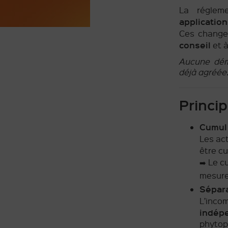
La réglem
applicatio
Ces change
conseil
et 
Aucune déma
déjà agréée
Princi
Cumul 
Les ac
être c
➡️ Le 
mesures
Sépara
L’incom
indép
phytop