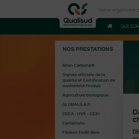
Votre organisme de
QUI SO
NOS PRESTATIONS
Bilan Carbone®
Signes officiels de la
qualité et Certification de
conformité Produit
Agriculture biologique
GLOBALG.A.P.
D
CEEA - HVE - CE2+
c
Certiphyto
DE
Filières Forêt-Bois
in