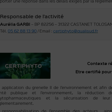
porter une réponse dans les délais exigés par la régleme
Responsable de l’activité
Aurélia GARBI
– BP 82256 – 31322 CASTANET TOLOSA
Tél.
05 62 88 13 90
/ Email :
certiphyto@qualisud.fr
Contexte ré
Etre certifié pou
 application du grenelle II de l’environnement et afin d
nté publique et l’environnement, la réduction 
ytopharmaceutiques et la sécurisation de leur 
glementairement.
 responsabilisation de l’ensemble des acteurs ains