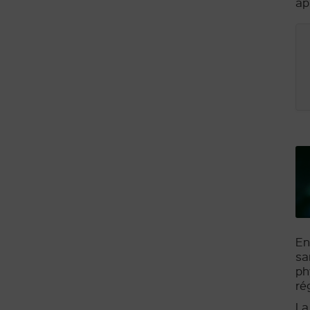
ap
En
sa
ph
ré
La