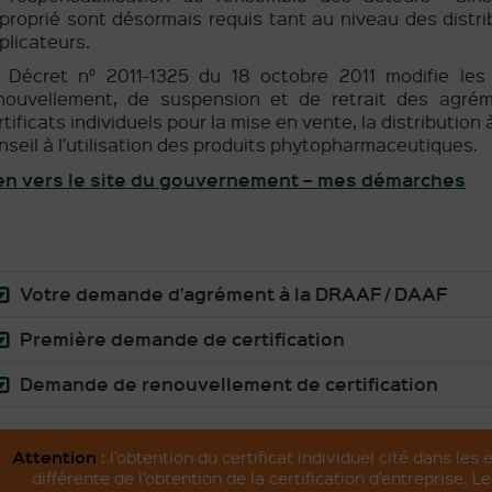
proprié sont désormais requis tant au niveau des distri
plicateurs.
 Décret n° 2011-1325 du 18 octobre 2011 modifie les 
nouvellement, de suspension et de retrait des agré
rtificats individuels pour la mise en vente, la distribution à 
nseil à l’utilisation des produits phytopharmaceutiques.
en vers le site du gouvernement – mes démarches
Votre demande d’agrément à la DRAAF / DAAF
Première demande de certification
Demande de renouvellement de certification
Attention
: l’obtention du certificat individuel cité dans les
différente de l’obtention de la certification d’entreprise.