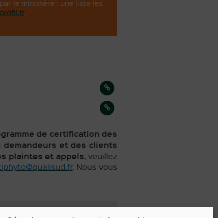
ar le ministère : une liste les
orofil.fr
.
ogramme de certification des
s demandeurs et des clients
es plaintes et appels
, veuillez
tiphyto@qualisud.fr
. Nous vous