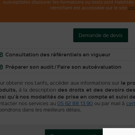
susceptibles d’assurer les formations ou tests sont habilités p
identifiant est accessible sur le site
chl
Demande de devis
Consultation des référentiels en vigueur
Préparer son audit / Faire son autoévaluation
le pr
ur obtenir nos tarifs, accéder aux informations sur
oduits,
des droits et des devoirs de
à la description
nsi qu’à nos modalités de prise en compte et suivi d
ntacter nos services au
05 62 88 13 90
ou par mail à
cer
pondrons dans les meilleurs délais.