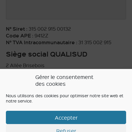
N° Siret
: 315 002 915 00132
Code APE
: 9412Z
N° TVA Intracommunautaire
: 31 315 002 915
Siège social QUALISUD
2 Allée Brisebois
31320 AUZEVILLE TOLOSANE
Gérer le consentement
N° Siren
: 315 002 915
des cookies
Code APE
: 9412Z
Nous utilisons des cookies pour optimiser notre site web et
notre service.
Osez l'avenir, le futur se créé
Accepter
Refuser
Mentions légales
-